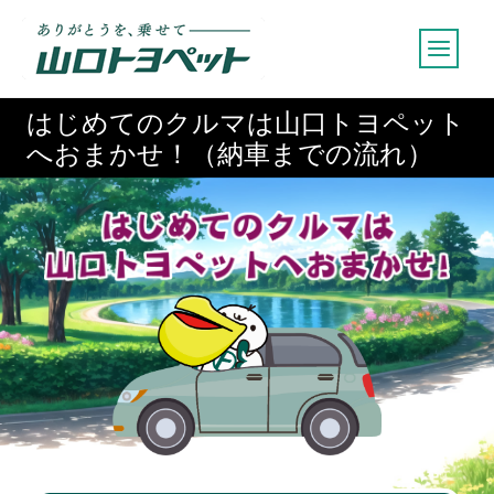
内
容
を
ス
はじめてのクルマは山口トヨペット
キ
へおまかせ！（納車までの流れ）
ッ
プ