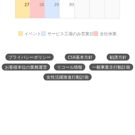
27
28
29
30
イベント
サービス工場のみ営業日
全社休業
プライバシーポリシー
CSR基本方針
勧誘方針
お客様本位の業務運営
リコール情報
一般事業主行動計画
女性活躍推進行動計画
山口トヨペット【公式】
山口県のトヨタ車はミニバン、SUV、ハイブリッドの山口
トヨペット