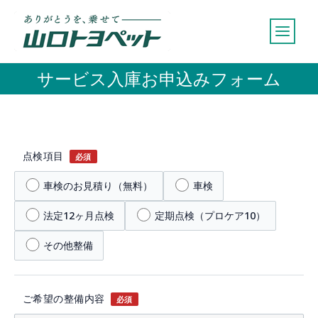
内
容
を
ス
サービス入庫お申込みフォーム
キ
ッ
プ
点検項目
必須
車検のお見積り（無料）
車検
法定12ヶ月点検
定期点検（プロケア10）
その他整備
ご希望の整備内容
必須