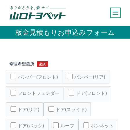
内
容
を
ス
板金見積もりお申込みフォーム
キ
ッ
プ
修理希望箇所
必須
バンパー(フロント)
バンパー(リア)
フロントフェンダー
ドア(フロント)
ドア(リア)
ドア(スライド)
ドア(バック)
ルーフ
ボンネット