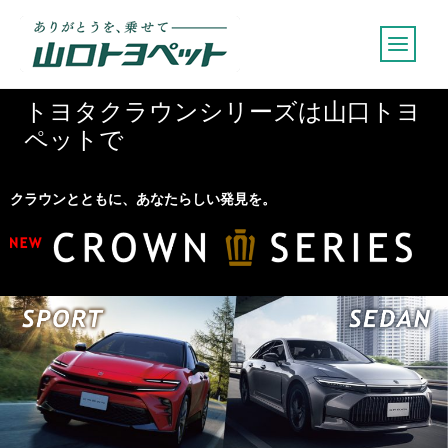
内
容
を
ス
トヨタクラウンシリーズは山口トヨ
キ
ペットで
ッ
プ
クラウンとともに、あなたらしい発見を。