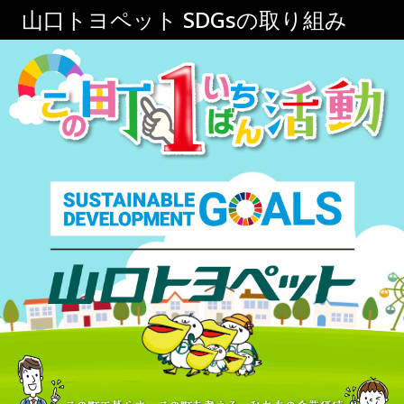
内
山口トヨペット SDGsの取り組み
容
を
ス
キ
ッ
プ