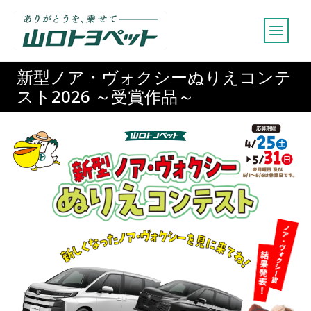
内
容
を
ス
新型ノア・ヴォクシーぬりえコンテ
キ
スト2026 ～受賞作品～
ッ
プ