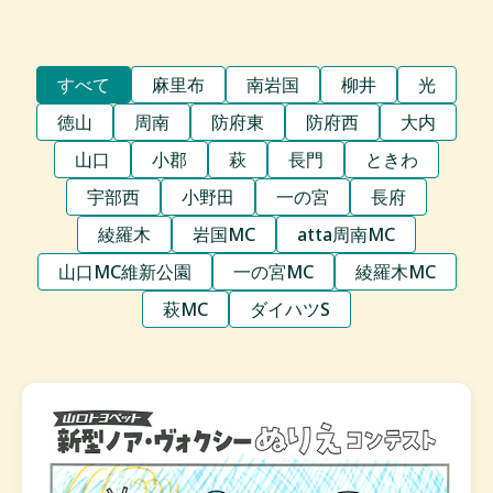
すべて
麻里布
南岩国
柳井
光
徳山
周南
防府東
防府西
大内
山口
小郡
萩
長門
ときわ
宇部西
小野田
一の宮
長府
綾羅木
岩国MC
atta周南MC
山口MC維新公園
一の宮MC
綾羅木MC
萩MC
ダイハツS