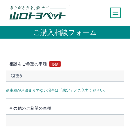
内
容
を
ス
ご購入相談フォーム
キ
ッ
プ
相談をご希望の車種
必須
※車種がお決まりでない場合は「未定」とご入力ください。
その他のご希望の車種