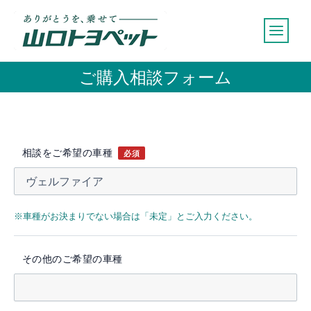
内
容
を
ス
ご購入相談フォーム
キ
ッ
プ
相談をご希望の車種
必須
※車種がお決まりでない場合は「未定」とご入力ください。
その他のご希望の車種