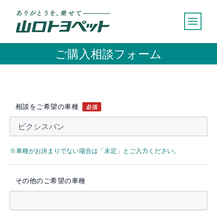
内
容
を
ス
ご購入相談フォーム
キ
ッ
プ
相談をご希望の車種
必須
※車種がお決まりでない場合は「未定」とご入力ください。
その他のご希望の車種