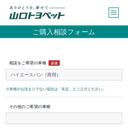
内
容
を
ス
ご購入相談フォーム
キ
ッ
プ
相談をご希望の車種
必須
※車種がお決まりでない場合は「未定」とご入力ください。
その他のご希望の車種