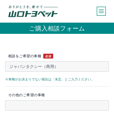
内
容
を
ス
ご購入相談フォーム
キ
ッ
プ
相談をご希望の車種
必須
※車種がお決まりでない場合は「未定」とご入力ください。
その他のご希望の車種