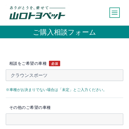
内
容
を
ス
ご購入相談フォーム
キ
ッ
プ
相談をご希望の車種
必須
※車種がお決まりでない場合は「未定」とご入力ください。
その他のご希望の車種