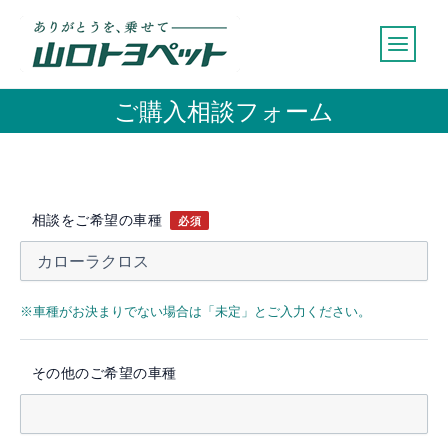
内
容
を
ス
ご購入相談フォーム
キ
ッ
プ
相談をご希望の車種
必須
※車種がお決まりでない場合は「未定」とご入力ください。
その他のご希望の車種