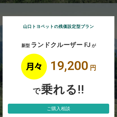
山口トヨペットの残価設定型プラン
ランドクルーザー FJ
新型
が
19,200
円
乗れる!!
で
ご購入相談