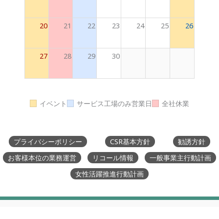
20
21
22
23
24
25
26
27
28
29
30
イベント
サービス工場のみ営業日
全社休業
プライバシーポリシー
CSR基本方針
勧誘方針
お客様本位の業務運営
リコール情報
一般事業主行動計画
女性活躍推進行動計画
山口トヨペット【公式】