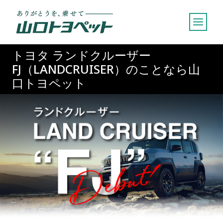
内
容
を
ス
トヨタ ランドクルーザー
キ
FJ（LANDCRUISER）のことなら山
ッ
口トヨペット
プ