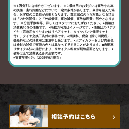
※1.再分割には条件がございます。※2.最終回のお支払いは事故やお車
の損傷・走行距離などについて一定の条件があります。条件を超えた場
合、お客様のご負担が必要となります。査定減点のうち対象となる項目
は「内外装関係」と「外鈑価値、事故減価、事故修理費」部分となりま
す。 ※分割手数料等、詳しくはスタッフにおたずねください。●価格は
消費税10％の価格です。●掲載の写真はイメージです。●価格はスペアタ
イヤ（応急用タイヤまたはリペアキット、タイヤパンク修理キット
付）、タイヤ交換工具付の価格です。●保険料、税金（除く消費税）、
登録料などの諸費用は別途申し受けます。●ボディカラーおよび内装色
は撮影の関係で実際の色とは異なって見えることがあります。■自動車
リサイクル法の施行により、リサイクル料金が別途必要となります。●
価格は全て消費税込みの金額です。
※実質年率4.9%（2025年8月現在）