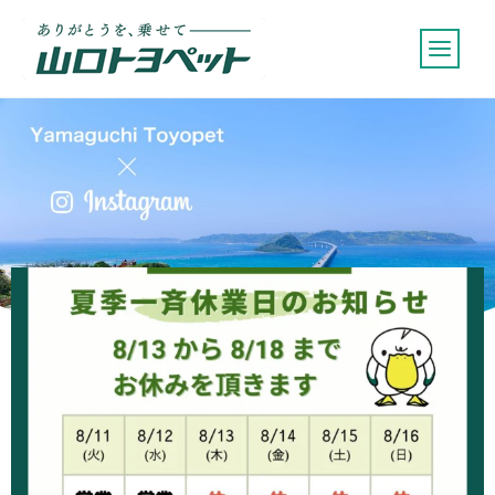
内
容
を
ス
キ
ッ
プ