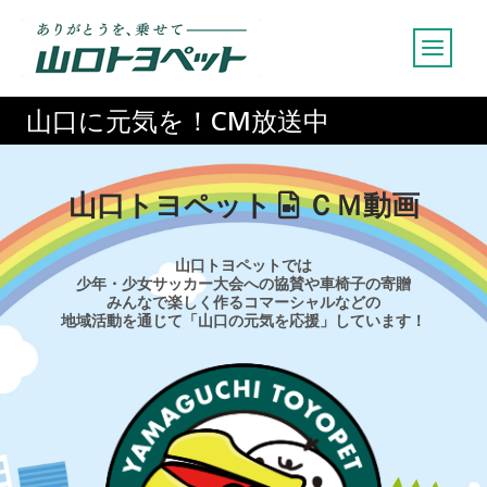
内
容
を
ス
山口に元気を！CM放送中
キ
ッ
プ
山口トヨペット
ＣＭ動画
山口トヨペットでは
少年・少女サッカー大会への協賛や車椅子の寄贈
みんなで楽しく作るコマーシャルなどの
地域活動を通じて「山口の元気を応援」しています！