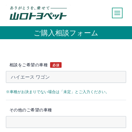
内
容
を
ス
ご購入相談フォーム
キ
ッ
プ
相談をご希望の車種
必須
※車種がお決まりでない場合は「未定」とご入力ください。
その他のご希望の車種